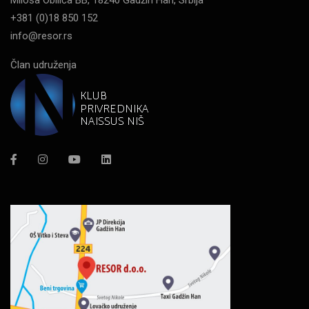
Miloša Obilića BB, 18240 Gadžin Han, Srbija
+381 (0)18 850 152
info@resor.rs
Član udruženja