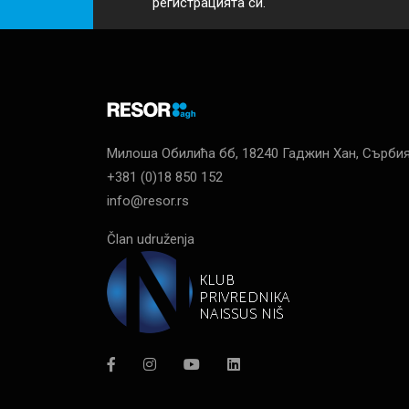
регистрацията си.
Милоша Обилића бб, 18240 Гаджин Хан, Сърби
+381 (0)18 850 152
info@resor.rs
Član udruženja