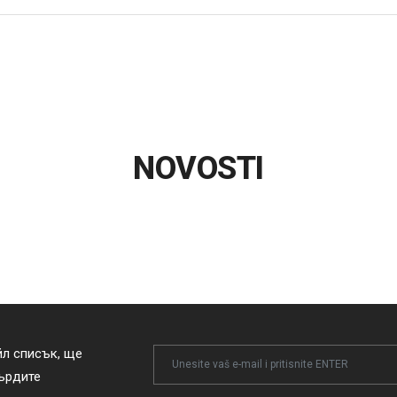
NOVOSTI
йл списък, ще
Newsletter
върдите
Email