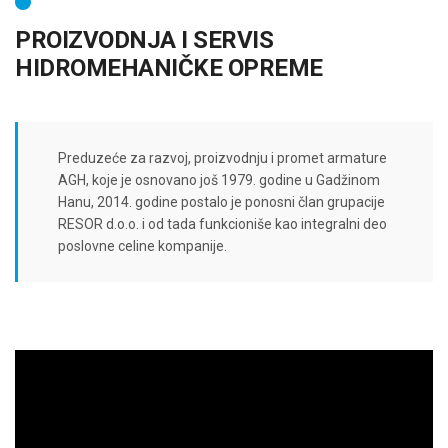
PROIZVODNJA I SERVIS
HIDROMEHANIČKE OPREME
Preduzeće za razvoj, proizvodnju i promet armature
AGH, koje je osnovano još 1979. godine u Gadžinom
Hanu, 2014. godine postalo je ponosni član grupacije
RESOR d.o.o. i od tada funkcioniše kao integralni deo
poslovne celine kompanije.