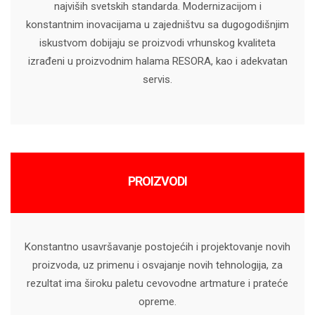
najviših svetskih standarda. Modernizacijom i
konstantnim inovacijama u zajedništvu sa dugogodišnjim
iskustvom dobijaju se proizvodi vrhunskog kvaliteta
izrađeni u proizvodnim halama RESORA, kao i adekvatan
servis.
PROIZVODI
Konstantno usavršavanje postojećih i projektovanje novih
proizvoda, uz primenu i osvajanje novih tehnologija, za
rezultat ima široku paletu cevovodne artmature i prateće
opreme.