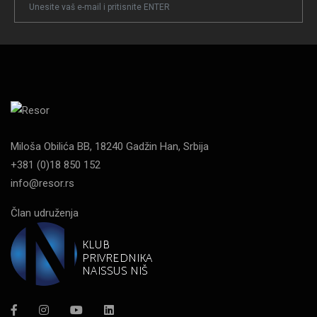
Newsletter
Email
Miloša Obilića BB, 18240 Gadžin Han, Srbija
+381 (0)18 850 152
info@resor.rs
Član udruženja