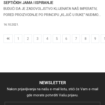
SEPTIČKIH JAMA I ISPIRANJE
BUDUĆI DA JE ZADOVOLJSTVO KLIJENATA NAŠ IMPERATIV,
PORED PROIZVODNJE PO PRINCIPU „KLJUČ U RUKE“ NUDIMO....
16.10.2021.
1
2
3
4
5
6
7
8
9
NEWSLETTER
Nakon prijavljivanja na našu e-mail listu, stići će Vam e-mail
gde morate potvrditi Vašu prijavu.